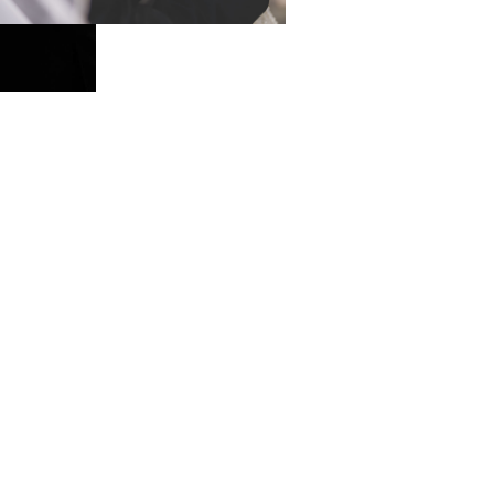
ESKÜVŐI FOTÓZÁS
Számomra a legfontosabb, hogy változatos, újszerű és igényes
észüljenek, melyek csodálatos emlékeket őriznek majd. Tapaszt
tudásom és a legkorszerűbb technikai felszereltségem garantá
megbízható minőséget.