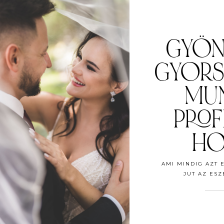
GYÖN
GYORS
MUN
PROF
HO
AMI MINDIG AZT
JUT AZ ES