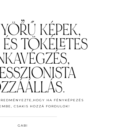
„
YÖRŰ KÉPEK,
 ÉS TÖKÉLETES
KAVÉGZÉS,
ESSZIONISTA
ZZÁÁLLÁS.
 EREDMÉNYEZTE,HOGY HA FÉNYKÉPEZÉS
ZEMBE, CSAKIS HOZZÁ FORDULOK!
GABI