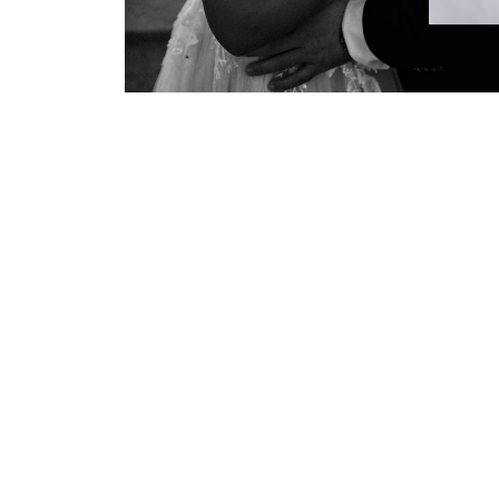
ME
NÜ
FŐOLDAL
k
GALÉRIA
JEGYES FOTÓZÁS