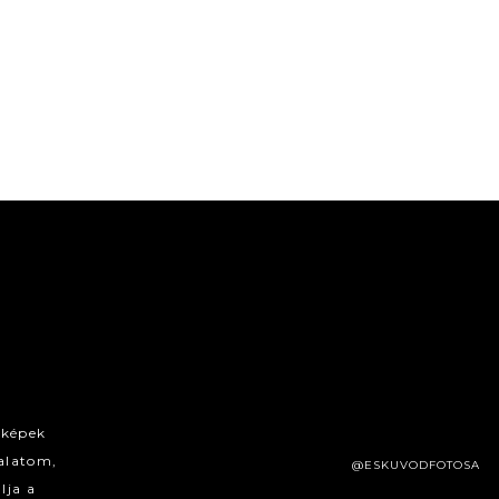
 képek
alatom,
@ESKUVODFOTOSA
lja a