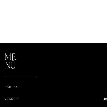
ME
NÜ
FŐOLDAL
k
GALÉRIA