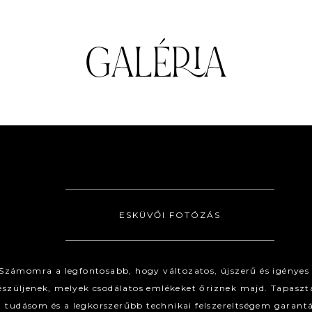
GALÉRIA
ESKÜVŐI FOTÓZÁS
Számomra a legfontosabb, hogy változatos, újszerű és igényes
észüljenek, melyek csodálatos emlékeket őriznek majd. Tapaszt
tudásom és a legkorszerűbb technikai felszereltségem garantá